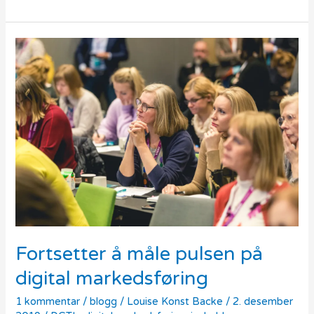
Fortsetter
å
måle
pulsen
på
digital
markedsføring
Fortsetter å måle pulsen på
digital markedsføring
1 kommentar
/
blogg
/
Louise Konst Backe
/
2. desember