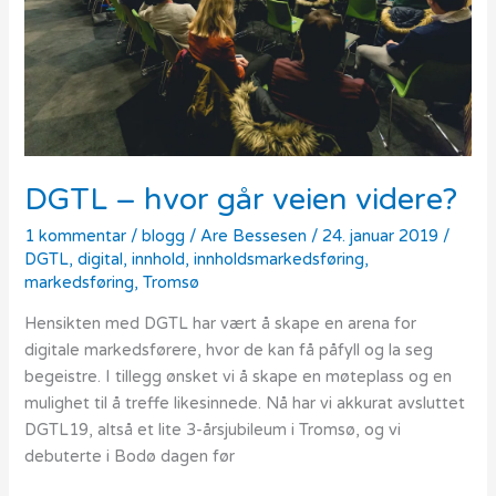
videre?
DGTL – hvor går veien videre?
1 kommentar
/
blogg
/
Are Bessesen
/
24. januar 2019
/
DGTL
,
digital
,
innhold
,
innholdsmarkedsføring
,
markedsføring
,
Tromsø
Hensikten med DGTL har vært å skape en arena for
digitale markedsførere, hvor de kan få påfyll og la seg
begeistre. I tillegg ønsket vi å skape en møteplass og en
mulighet til å treffe likesinnede. Nå har vi akkurat avsluttet
DGTL19, altså et lite 3-årsjubileum i Tromsø, og vi
debuterte i Bodø dagen før