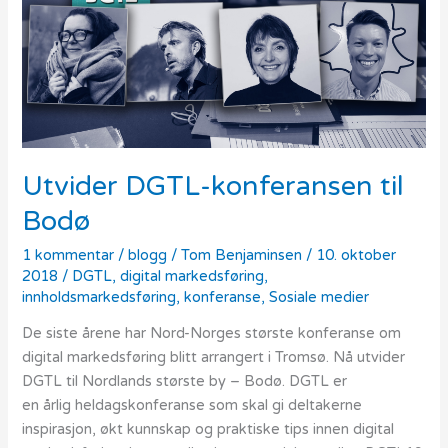
til
Bodø
Utvider DGTL-konferansen til
Bodø
1 kommentar
/
blogg
/
Tom Benjaminsen
/
10. oktober
2018
/
DGTL
,
digital markedsføring
,
innholdsmarkedsføring
,
konferanse
,
Sosiale medier
De siste årene har Nord-Norges største konferanse om
digital markedsføring blitt arrangert i Tromsø. Nå utvider
DGTL til Nordlands største by – Bodø. DGTL er
en årlig heldagskonferanse som skal gi deltakerne
inspirasjon, økt kunnskap og praktiske tips innen digital