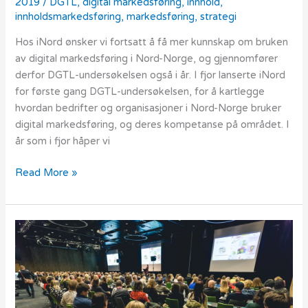
2019
/
DGTL
,
digital markedsføring
,
innhold
,
innholdsmarkedsføring
,
markedsføring
,
strategi
Hos iNord ønsker vi fortsatt å få mer kunnskap om bruken
av digital markedsføring i Nord-Norge, og gjennomfører
derfor DGTL-undersøkelsen også i år. I fjor lanserte iNord
for første gang DGTL-undersøkelsen, for å kartlegge
hvordan bedrifter og organisasjoner i Nord-Norge bruker
digital markedsføring, og deres kompetanse på området. I
år som i fjor håper vi
Read More »
DGTL
–
hvor
går
veien