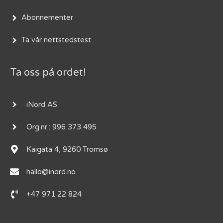
Abonnementer
Ta vår nettstedstest
Ta oss på ordet!
iNord AS
Org.nr.: 996 373 495
Kaigata 4, 9260 Tromsø
hallo@inord.no
+47 971 22 824