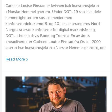
Cathrine Louise Finstad er kvinnen bak kunstprosjektet
«Norske Hemmeligheter». Under DGTL19 skal hun dele
hemmeligheter om sosiale medier med
konferansedeltakerne. 9. og 10. januar arrangeres Nord-
Norges største konferanse for digital markedsføring,
DGTL, i henholdsvis Bodø og Tromsø. En av årets
«headlinere» er Cathrine Louise Finstad fra Oslo. I 2009
startet hun kunstprosjektet «Norske Hemmeligheter», der
Read More »
Vil
du
bli
bedre
på
mobilvideo?