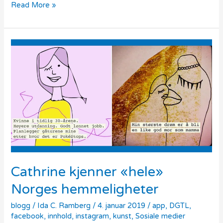
Read More »
Cathrine
kjenner
«hele»
Norges
hemmeligheter
Cathrine kjenner «hele»
Norges hemmeligheter
blogg
/
Ida C. Ramberg
/
4. januar 2019
/
app
,
DGTL
,
facebook
,
innhold
,
instagram
,
kunst
,
Sosiale medier