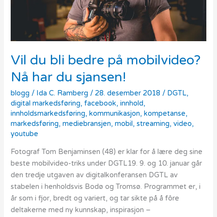
Nå
har
du
sjansen!
Vil du bli bedre på mobilvideo?
Nå har du sjansen!
blogg
/
Ida C. Ramberg
/
28. desember 2018
/
DGTL
,
digital markedsføring
,
facebook
,
innhold
,
innholdsmarkedsføring
,
kommunikasjon
,
kompetanse
,
markedsføring
,
mediebransjen
,
mobil
,
streaming
,
video
,
youtube
Fotograf Tom Benjaminsen (48) er klar for å lære deg sine
beste mobilvideo-triks under DGTL19. 9. og 10. januar går
den tredje utgaven av digitalkonferansen DGTL av
stabelen i henholdsvis Bodø og Tromsø. Programmet er, i
år som i fjor, bredt og variert, og tar sikte på å fôre
deltakerne med ny kunnskap, inspirasjon –