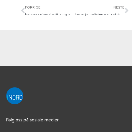
Prev
N
FORRIGE
NESTE
Hvordan skriver vi artikler og blogginnlegg for kunder? Se vår metode
Lær av journalisten – slik skriver du en god artikkel
Følg oss på sosiale medier