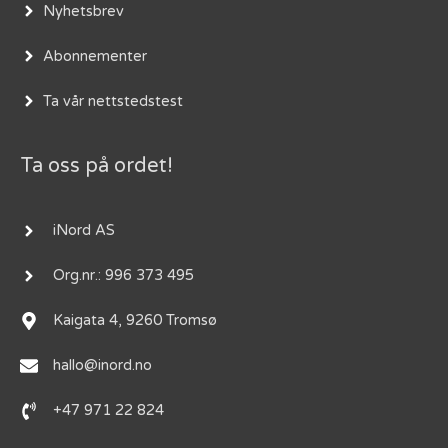
Nyhetsbrev
Abonnementer
Ta vår nettstedstest
Ta oss på ordet!
iNord AS
Org.nr.: 996 373 495
Kaigata 4, 9260 Tromsø
hallo@inord.no
+47 971 22 824