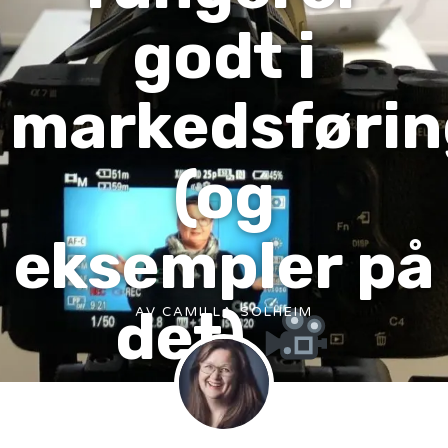
godt i
markedsførin
(og
eksempler på
det)
AV
CAMILLA SOLHEIM