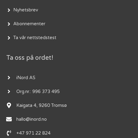
Nyhetsbrev
Abonnementer
Ta vår nettstedstest
Ta oss på ordet!
iNord AS
Org.nr.: 996 373 495
Kaigata 4, 9260 Tromsø
hallo@inord.no
+47 971 22 824