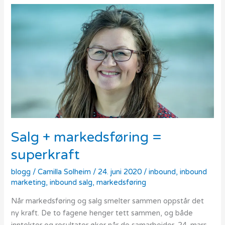
Salg
+
markedsføring
=
superkraft
Salg + markedsføring =
superkraft
blogg
/
Camilla Solheim
/
24. juni 2020
/
inbound
,
inbound
marketing
,
inbound salg
,
markedsføring
Når markedsføring og salg smelter sammen oppstår det
ny kraft. De to fagene henger tett sammen, og både