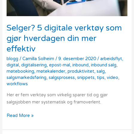
din
mer
effektiv
Selger? 5 digitale verktøy som
gjør hverdagen din mer
effektiv
blogg
/
Camilla Solheim
/
9. desember 2020
/
arbeidsflyt
,
digital
,
digitalisering
,
epost-mal
,
inbound
,
inbound salg
,
møtebooking
,
møtekalender
,
produktivitet
,
salg
,
salgsmarkedsføring
,
salgsprosess
,
snippets
,
tips
,
video
,
workflows
Her er fem verktøy som virkelig sparer tid og gjør
salgsjobben mer systematisk og framoverlent.
Read More »