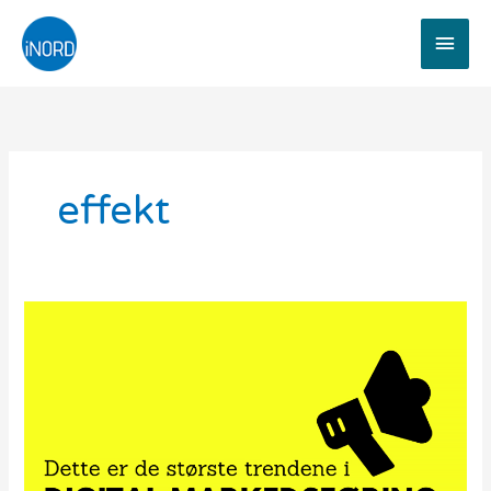
Hopp
Hov
rett
til
innholdet
effekt
Dette
er
de
største
trendene
i
digital