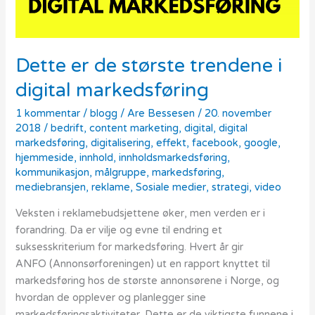
markedsføring
Dette er de største trendene i
digital markedsføring
1 kommentar
/
blogg
/
Are Bessesen
/
20. november
2018
/
bedrift
,
content marketing
,
digital
,
digital
markedsføring
,
digitalisering
,
effekt
,
facebook
,
google
,
hjemmeside
,
innhold
,
innholdsmarkedsføring
,
kommunikasjon
,
målgruppe
,
markedsføring
,
mediebransjen
,
reklame
,
Sosiale medier
,
strategi
,
video
Veksten i reklamebudsjettene øker, men verden er i
forandring. Da er vilje og evne til endring et
suksesskriterium for markedsføring. Hvert år gir
ANFO (Annonsørforeningen) ut en rapport knyttet til
markedsføring hos de største annonsørene i Norge, og
hvordan de opplever og planlegger sine
markedsføringsaktiviteter. Dette er de viktigste funnene i