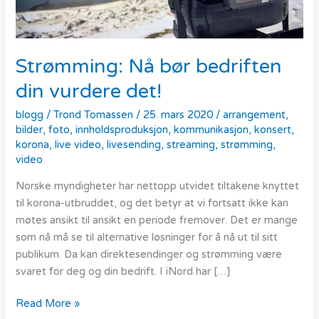
Strømming: Nå bør bedriften
din vurdere det!
blogg
/
Trond Tomassen
/
25. mars 2020
/
arrangement
,
bilder
,
foto
,
innholdsproduksjon
,
kommunikasjon
,
konsert
,
korona
,
live video
,
livesending
,
streaming
,
strømming
,
video
Norske myndigheter har nettopp utvidet tiltakene knyttet
til korona-utbruddet, og det betyr at vi fortsatt ikke kan
møtes ansikt til ansikt en periode fremover. Det er mange
som nå må se til alternative løsninger for å nå ut til sitt
publikum. Da kan direktesendinger og strømming være
svaret for deg og din bedrift. I iNord har […]
Read More »