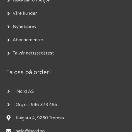
Nøkkelinformasjon
Våre kunder
Nyhetsbrev
Abonnementer
Ta vår nettstedstest
Ta oss på ordet!
iNord AS
Org.nr.: 996 373 495
Kaigata 4, 9260 Tromsø
hallo@inord.no