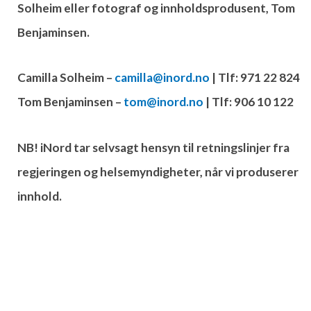
Solheim eller fotograf og innholdsprodusent, Tom
Benjaminsen.
Camilla Solheim –
camilla@inord.no
| Tlf: 971 22 824
Tom Benjaminsen –
tom@inord.no
| Tlf: 906 10 122
NB! iNord tar selvsagt hensyn til retningslinjer fra
regjeringen og helsemyndigheter, når vi produserer
innhold.