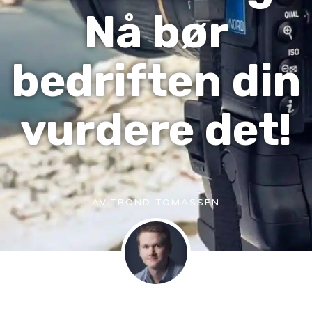
Nå bør
bedriften din
vurdere det!
AV
TROND TOMASSEN