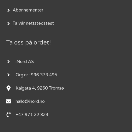
Abonnementer
Ta vår nettstedstest
Ta oss på ordet!
iNord AS
Org.nr.: 996 373 495
Kaigata 4, 9260 Tromsø
hallo@inord.no
+47 971 22 824