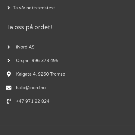
Ta vår nettstedstest
Ta oss på ordet!
iNord AS
Org.nr.: 996 373 495
Kaigata 4, 9260 Tromsø
hallo@inord.no
+47 971 22 824