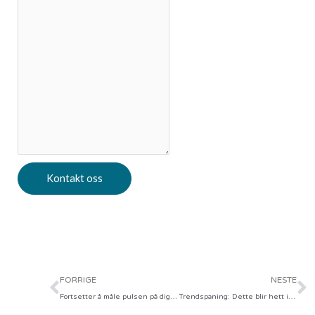
Kontakt oss
Prev
N
FORRIGE
NESTE
Fortsetter å måle pulsen på digital markedsføring
Trendspaning: Dette blir hett innen markedsføring i 2020!