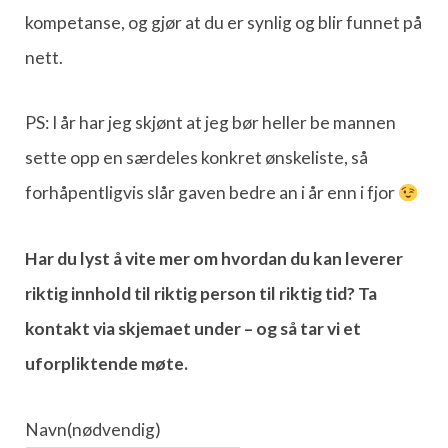
kompetanse, og gjør at du er synlig og blir funnet på
nett.
PS: I år har jeg skjønt at jeg bør heller be mannen
sette opp en særdeles konkret ønskeliste, så
forhåpentligvis slår gaven bedre an i år enn i fjor
Har du lyst å vite mer om hvordan du kan leverer
riktig innhold til riktig person til riktig tid? Ta
kontakt via skjemaet under – og så tar vi et
uforpliktende møte.
Navn
(nødvendig)