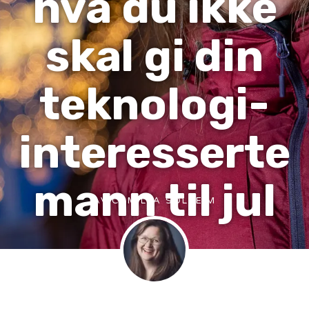
hva du ikke
skal gi din
teknologi-
interesserte
mann til jul
AV
CAMILLA SOLHEIM